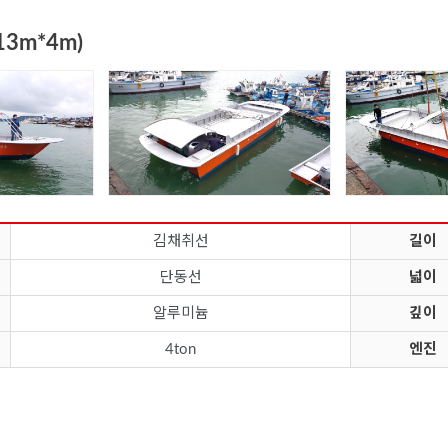
13m*4m)
김채취선
길이
단동선
넓이
알루미늄
깊이
4ton
엔진