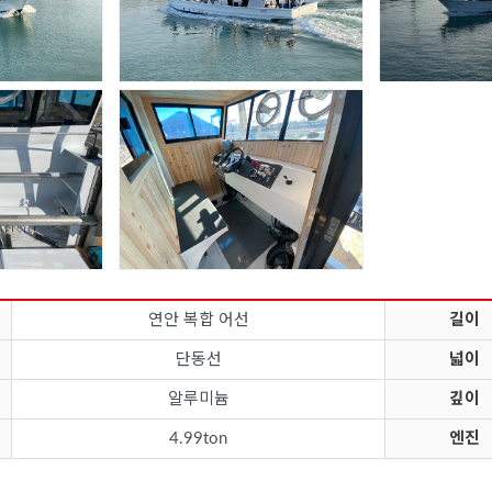
연안 복합 어선
길이
단동선
넓이
알루미늄
깊이
4.99ton
엔진