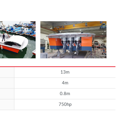
13m
4m
0.8m
750hp