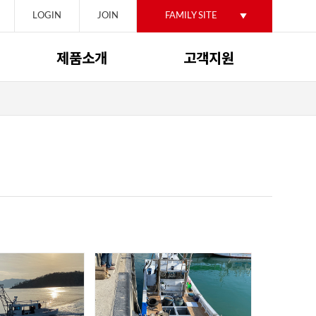
LOGIN
JOIN
FAMILY SITE
제품소개
고객지원
작업선
공지사항
레저선
견적문의
특수선
자료실
기타