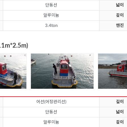
단동선
넓이
알루미늄
깊이
3.4ton
엔진
11m*2.5m)
어선(어장관리선)
길이
단동선
넓이
알루미늄
깊이