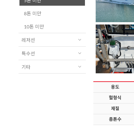
5톤 미만
8톤 미만
10톤 미만
레저선
특수선
기타
용도
헐형식
재질
총톤수