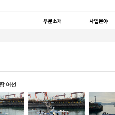
부문소개
사업분야
인사말
조선설계
개요
연혁
오시는길
복합 어선