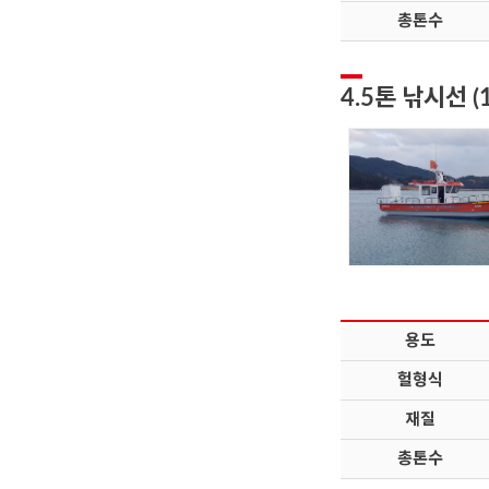
총톤수
4.5톤 낚시선 (
용도
헐형식
재질
총톤수