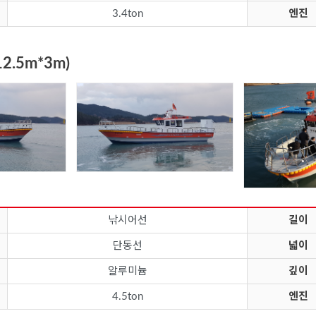
3.4ton
엔진
12.5m*3m)
낚시어선
길이
단동선
넓이
알루미늄
깊이
4.5ton
엔진