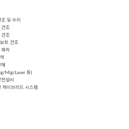
조 및 수리
 건조
 건조
보트 건조
 제작
용역
판매
/Mig/Laser 등)
발전설비
및 하이브리드 시스템