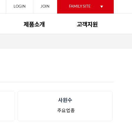
LOGIN
JOIN
FAMILY SITE
제품소개
고객지원
작업선
공지사항
레저선
견적문의
특수선
자료실
기타
사원수
주요업종