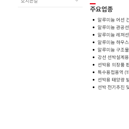
오시는길
주요업종
알루미늄 어선 건
알루미늄 관공선
알루미늄 레져선
알루미늄 하우스
알루미늄 구조물
강선 선박설계
선박용 의장품 
특수용접용역 (Tig
선박용 태양광 
선박 전기추진 