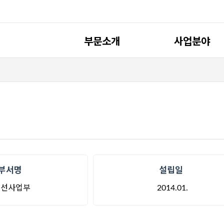
부문소개
사업분야
인사말
조선설계
개요
연혁
오시는길
부서명
설립일
조선사업부
2014.01.